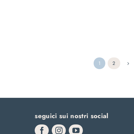
1
2
seguici sui nostri social