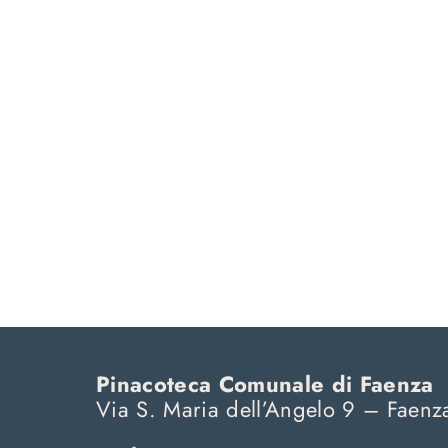
Pinacoteca Comunale di Faenza
Via S. Maria dell’Angelo 9 – Faenz