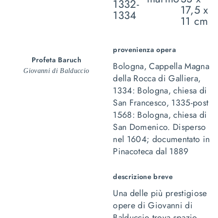
1332-
17,5 x
1334
11 cm
provenienza opera
Profeta Baruch
Bologna, Cappella Magna
Giovanni di Balduccio
della Rocca di Galliera,
1334: Bologna, chiesa di
San Francesco, 1335-post
1568: Bologna, chiesa di
San Domenico. Disperso
nel 1604; documentato in
Pinacoteca dal 1889
descrizione breve
Una delle più prestigiose
opere di Giovanni di
Balduccio trova spazio