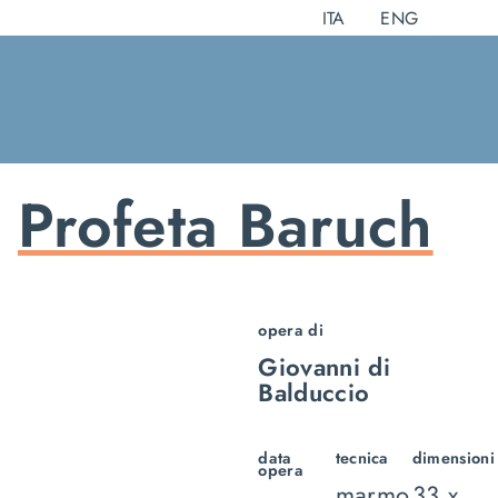
Salta
ITA
ENG
al
contenuto
Profeta Baruch
opera di
Giovanni di
Balduccio
data
tecnica
dimensioni
opera
marmo
33 x