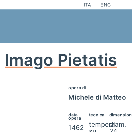
Salta
ITA
ENG
al
contenuto
Imago Pietatis
opera di
Michele di Matteo
data
tecnica
dimension
opera
tempera
diam.
1462
su
24