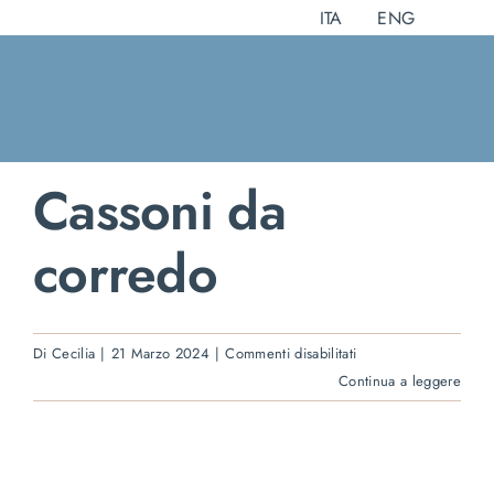
Salta
ITA
ENG
al
contenuto
Cassoni da
corredo
su
Di
Cecilia
|
21 Marzo 2024
|
Commenti disabilitati
Cassoni
Continua a leggere
da
corredo