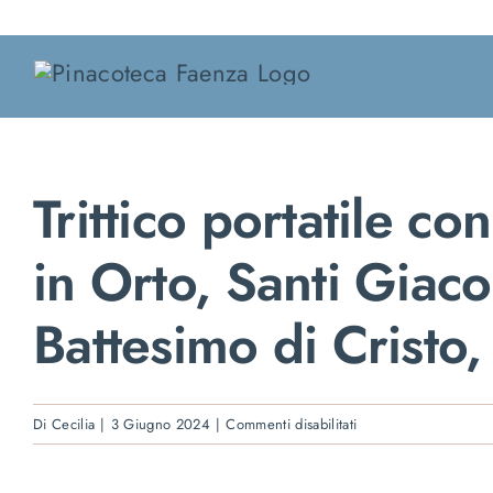
Salta
al
contenuto
Trittico portatile c
in Orto, Santi Giac
Battesimo di Cristo
su
Di
Cecilia
|
3 Giugno 2024
|
Commenti disabilitati
Trittico
portatile