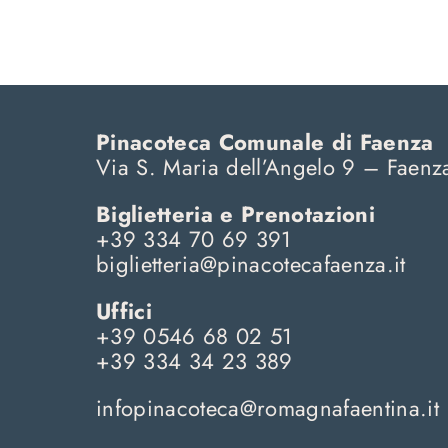
con
Annunciazione,
Crocifissione,
Orazione
in
Pinacoteca Comunale di Faenza
Orto,
Via S. Maria dell’Angelo 9 – Faenz
Santi
Giacomo
Biglietteria e Prenotazioni
Maggiore,
+39 334 70 69 391
Sant’Antonio
biglietteria@pinacotecafaenza.it
abate,
Battesimo
Uffici
di
+39 0546 68 02 51
Cristo,
+39 334 34 23 389
Michele
Arcangelo
infopinacoteca@
romagnafaentina.it
e
Santo