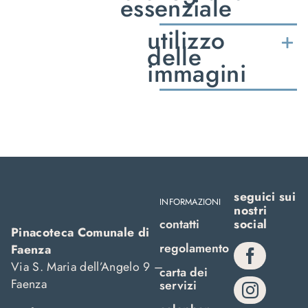
essenziale
utilizzo
delle
immagini
seguici sui
INFORMAZIONI
nostri
contatti
social
Pinacoteca Comunale di
regolamento
Faenza
Via S. Maria dell’Angelo 9 –
carta dei
Faenza
servizi