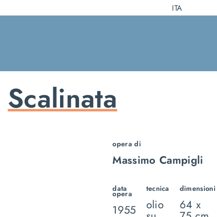
Salta
ITA
al
contenuto
Scalinata
opera di
Massimo Campigli
data
tecnica
dimensioni
opera
olio
64 x
1955
su
75 cm