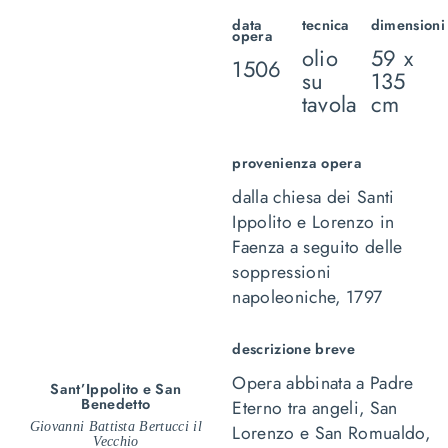
data
tecnica
dimensioni
opera
olio
59 x
1506
su
135
tavola
cm
provenienza opera
dalla chiesa dei Santi
Ippolito e Lorenzo in
Faenza a seguito delle
soppressioni
napoleoniche, 1797
descrizione breve
Opera abbinata a
Padre
Sant’Ippolito e San
Benedetto
Eterno tra angeli,
San
Giovanni Battista Bertucci il
Lorenzo e San Romualdo
,
Vecchio