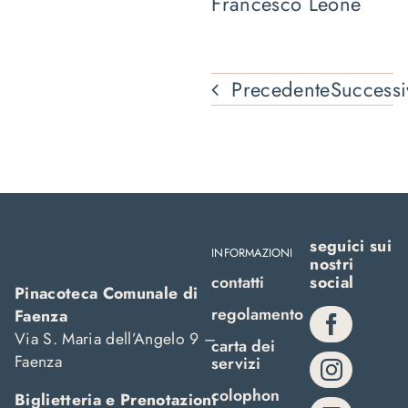
Francesco Leone
Precedente
Successi
seguici sui
INFORMAZIONI
nostri
contatti
social
Pinacoteca Comunale di
regolamento
Faenza
Via S. Maria dell’Angelo 9 –
carta dei
Faenza
servizi
colophon
Biglietteria e Prenotazioni