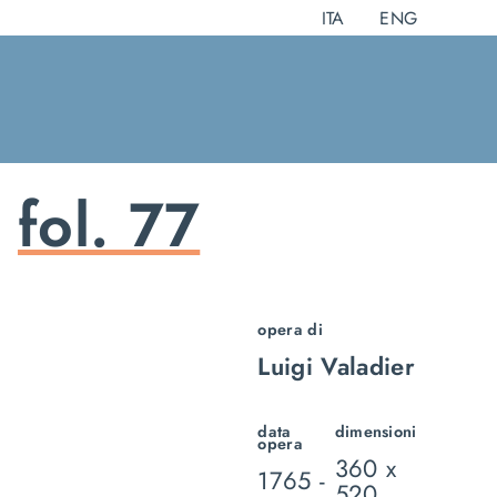
Salta
ITA
ENG
al
contenuto
fol. 77
opera di
Luigi Valadier
data
dimensioni
opera
360 x
1765 -
520