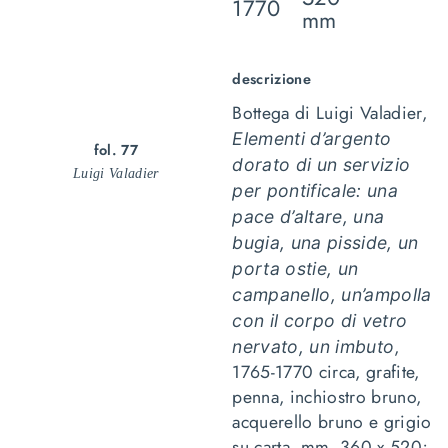
1770
mm
descrizione
Bottega di Luigi Valadier,
Elementi d’argento
fol. 77
dorato di un servizio
Luigi Valadier
per pontificale: una
pace d’altare, una
bugia, una pisside, un
porta ostie, un
campanello, un’ampolla
con il corpo di vetro
,
nervato, un imbuto
1765-1770 circa, grafite,
penna, inchiostro bruno,
acquerello bruno e grigio
su carta, mm. 360 x 520;