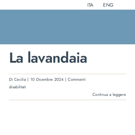
Salta
ITA
ENG
al
contenuto
La lavandaia
Di
Cecilia
|
10 Dicembre 2024
|
Commenti
su
disabilitati
La
Continua a leggere
lavandaia