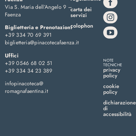
Via S. Maria dell’Angelo 9 –
carta dei
Faenza
servizi
colophon
Biglietteria e Prenotazioni
+39 334 70 69 391
biglietteria@pinacotecafaenza.it
Uffici
NOTE
+39 0546 68 02 51
TECNICHE
privacy
+39 334 34 23 389
policy
infopinacoteca@
cookie
romagnafaentina.it
policy
dichiarazione
di
accessibilità