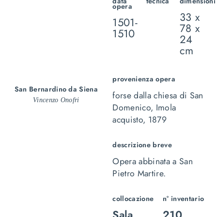
data
tecnica
dimensioni
opera
33 x
1501-
78 x
1510
24
cm
provenienza opera
San Bernardino da Siena
forse dalla chiesa di San
Vincenzo Onofri
Domenico, Imola
acquisto, 1879
descrizione breve
Opera abbinata a
San
Pietro Martire
.
collocazione
n° inventario
Sala
210