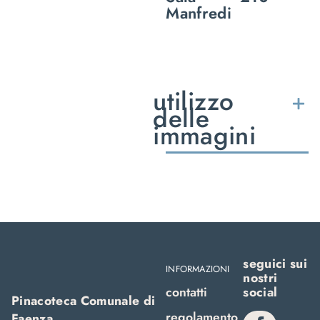
Manfredi
utilizzo
delle
immagini
seguici sui
INFORMAZIONI
nostri
contatti
social
Pinacoteca Comunale di
regolamento
Faenza