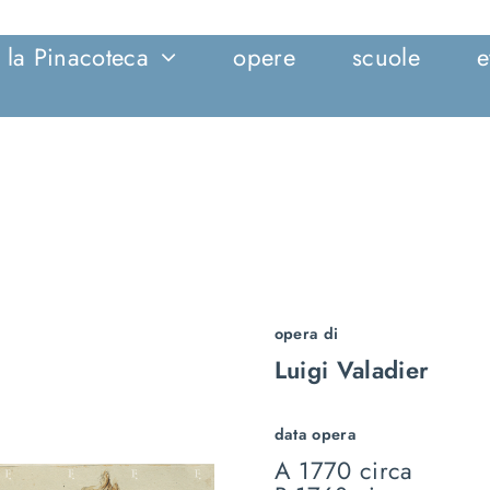
la Pinacoteca
opere
scuole
e
opera di
Luigi Valadier
data opera
A 1770 circa