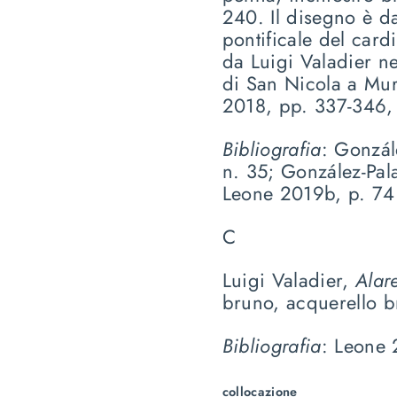
240. Il disegno è da
pontificale del car
da Luigi Valadier ne
di San Nicola a Mur
2018, pp. 337-346, 
Bibliografia
: Gonzál
n. 35;
González-Pal
Leone 2019b, p. 74
C
Luigi Valadier,
Alar
bruno, acquerello b
Bibliografia
: Leone 
collocazione