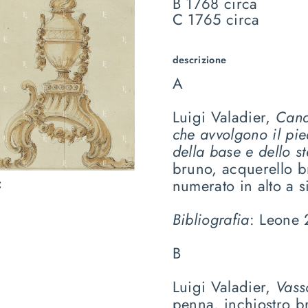
B 1768 circa
C 1765 circa
descrizione
A
Luigi Valadier,
Cand
che avvolgono il pi
della base e dello st
bruno, acquerello b
numerato in alto a si
C
Bibliografia
: Leone 
B
Luigi Valadier,
Vass
penna, inchiostro b