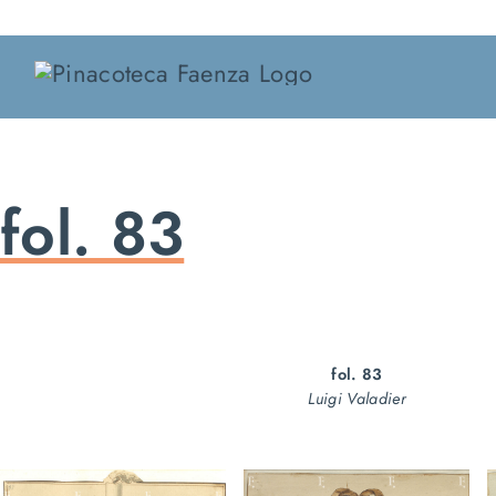
Salta
al
contenuto
fol. 83
fol. 83
Luigi Valadier