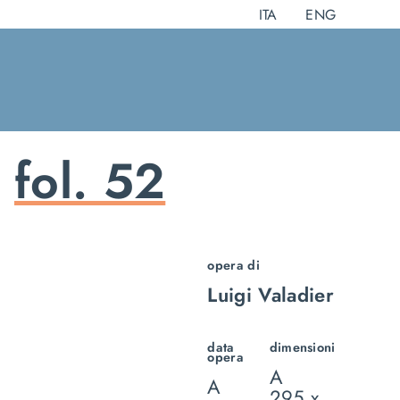
Salta
ITA
ENG
al
contenuto
fol. 52
opera di
Luigi Valadier
data
dimensioni
opera
A
A
295 x