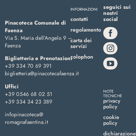
seguici sui
INFORMAZIONI
nostri
contatti
social
Pinacoteca Comunale di
regolamento
Faenza
Via S. Maria dell’Angelo 9 –
carta dei
Faenza
servizi
colophon
Biglietteria e Prenotazioni
+39 334 70 69 391
biglietteria@pinacotecafaenza.it
Uffici
NOTE
+39 0546 68 02 51
TECNICHE
privacy
+39 334 34 23 389
policy
infopinacoteca@
cookie
romagnafaentina.it
policy
dichiarazione