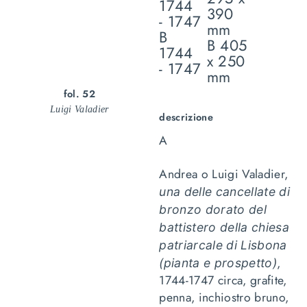
1744
390
- 1747
mm
B
B 405
1744
x 250
- 1747
mm
fol. 52
Luigi Valadier
descrizione
A
Andrea o Luigi Valadier,
una delle cancellate di
bronzo dorato del
battistero della chiesa
patriarcale di Lisbona
,
(pianta e prospetto)
1744-1747 circa, grafite,
penna, inchiostro bruno,