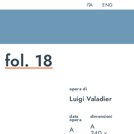
Salta
ITA
ENG
al
contenuto
fol. 18
opera di
Luigi Valadier
data
dimensioni
opera
A
A
340 x