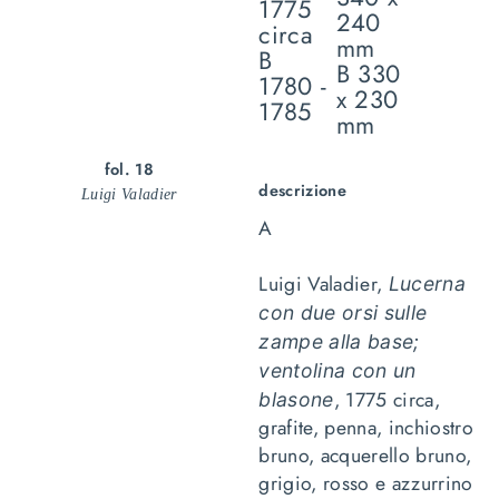
1775
240
circa
mm
B
B 330
1780 -
x 230
1785
mm
fol. 18
descrizione
Luigi Valadier
A
Luigi Valadier,
Lucerna
con due orsi sulle
zampe alla base;
ventolina con un
, 1775 circa,
blasone
grafite, penna, inchiostro
bruno, acquerello bruno,
grigio, rosso e azzurrino