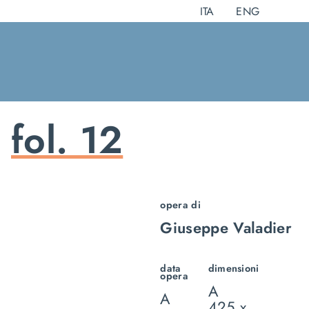
Salta
ITA
ENG
al
contenuto
fol. 12
opera di
Giuseppe Valadier
data
dimensioni
opera
A
A
425 x