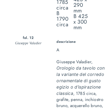
1785
290
circa
mm
B
B 425
1790
x 300
circa
mm
fol. 12
descrizione
Giuseppe Valadier
A
Giuseppe Valadier,
Orologio da tavolo con
la variante del corredo
ornamentale di gusto
egizio o d’ispirazione
, 1785 circa,
classica
grafite, penna, inchiostro
bruno, acquerello bruno,