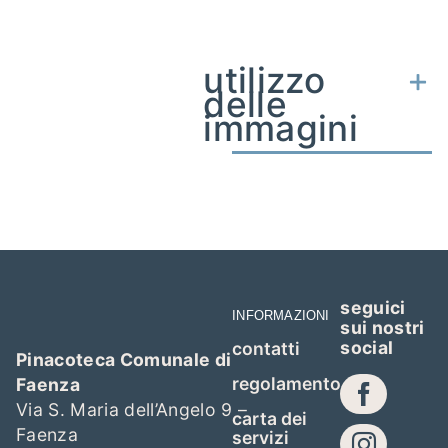
utilizzo
delle
immagini
seguici
INFORMAZIONI
sui nostri
social
contatti
Pinacoteca Comunale di
regolamento
Faenza
Via S. Maria dell’Angelo 9 –
carta dei
Faenza
servizi