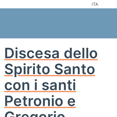
Salta
ITA
al
contenuto
Discesa dello
Spirito Santo
con i santi
Petronio e
Gregorio