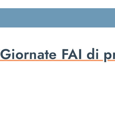
Salta
al
contenuto
Giornate FAI di p