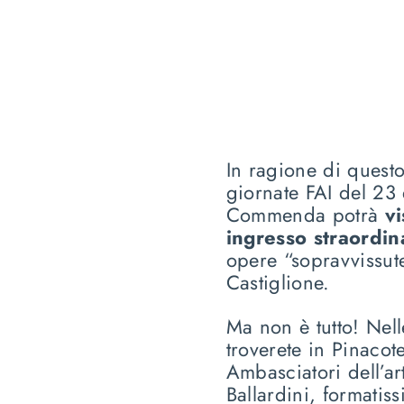
In ragione di questo
giornate FAI del 23 
Commenda potrà
v
ingresso straordin
opere “sopravvissut
Castiglione.
Ma non è tutto! Nel
troverete in Pinacot
Ambasciatori dell’art
Ballardini, formatis