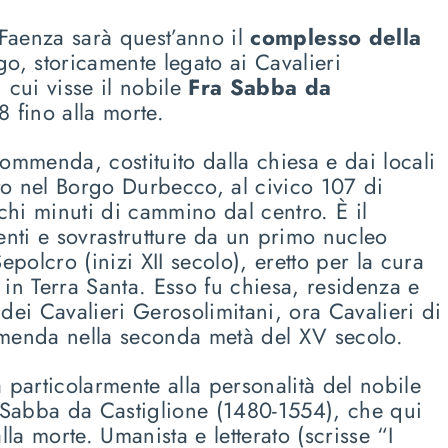
 Faenza sarà quest’anno il
complesso della
go, storicamente legato ai Cavalieri
 cui visse il nobile
Fra Sabba da
 fino alla morte.
ommenda, costituito dalla chiesa e dai locali
ato nel Borgo Durbecco, al civico 107 di
hi minuti di cammino dal centro. È il
enti e sovrastrutture da un primo nucleo
epolcro (inizi XII secolo), eretto per la cura
i in Terra Santa. Esso fu chiesa, residenza e
dei Cavalieri Gerosolimitani, ora Cavalieri di
menda nella seconda metà del XV secolo.
 particolarmente alla personalità del nobile
Sabba da Castiglione (1480-1554), che qui
lla morte. Umanista e letterato (scrisse “I