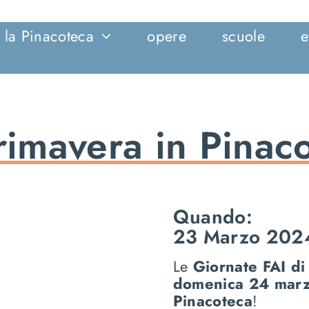
la Pinacoteca
opere
scuole
e
rimavera in Pinac
Quando:
23 Marzo 202
Le
Giornate FAI d
domenica 24 mar
Pinacoteca
!