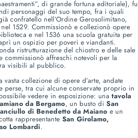
estramenti”, di grande fortuna editoriale), fu
ndi personaggi del suo tempo, fra i quali
ià confratello nell’Ordine Gerosolimitano,
 nel 1529. Commissionò e collezionò opere
 biblioteca e nel 1536 una scuola gratuita per
 aprì un ospizio per poveri e viandanti.
nda ristrutturazione del chiostro e delle sale
e commissionò affreschi notevoli per la
ra visibili al pubblico.
 vasta collezione di opere d’arte, andate
e perse, tra cui alcune conservate proprio in
possibile vedere in esposizione: una
tavola
 Damiano da Bergamo
, un busto di
San
fanciullo di Benedetto da Maiano
e un
acotta rappresentante
San Girolamo,
nso Lombardi
.