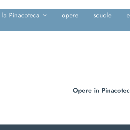
la Pinacoteca
opere
scuole
e
Opere in Pinacote