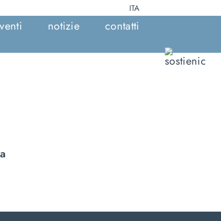
ITA
venti
notizie
contatti
ca