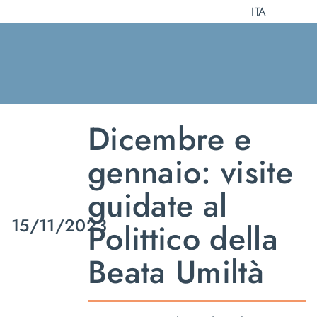
Salta
ITA
al
contenuto
Dicembre e
gennaio: visite
guidate al
15/11/2023
Polittico della
Beata Umiltà