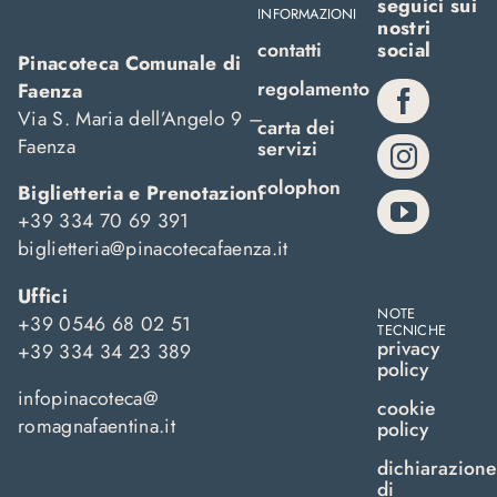
seguici sui
INFORMAZIONI
nostri
contatti
social
Pinacoteca Comunale di
regolamento
Faenza
Via S. Maria dell’Angelo 9 –
carta dei
Faenza
servizi
colophon
Biglietteria e Prenotazioni
+39 334 70 69 391
biglietteria@pinacotecafaenza.it
Uffici
NOTE
+39 0546 68 02 51
TECNICHE
privacy
+39 334 34 23 389
policy
infopinacoteca@
cookie
romagnafaentina.it
policy
dichiarazione
di