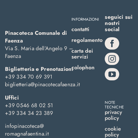
seguici sui
INFORMAZIONI
nostri
contatti
social
Pinacoteca Comunale di
regolamento
Faenza
Via S. Maria dell’Angelo 9 –
carta dei
Faenza
servizi
colophon
Biglietteria e Prenotazioni
+39 334 70 69 391
biglietteria@pinacotecafaenza.it
Uffici
NOTE
+39 0546 68 02 51
TECNICHE
privacy
+39 334 34 23 389
policy
infopinacoteca@
cookie
romagnafaentina.it
policy