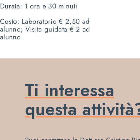
Durata: 1 ora e 30 minuti
Costo: Laboratorio € 2,50 ad
alunno; Visita guidata € 2 ad
alunno
Ti interessa
questa attività
Puoi contattare la Dott.ssa Cristina Pi