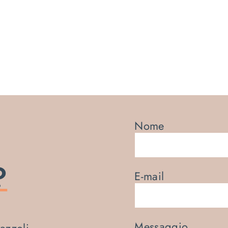
Nome
?
E-mail
Messaggio
razzoli,