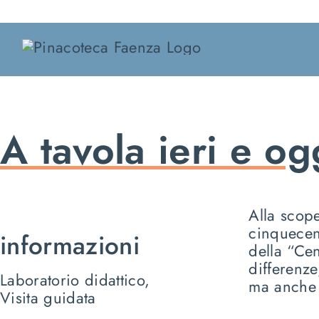
Salta
al
contenuto
A tavola ieri e og
Alla scope
cinquecen
informazioni
della “Cen
differenze
Laboratorio didattico,
ma anche s
Visita guidata