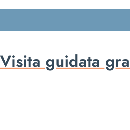
Salta
al
contenuto
Visita guidata gra