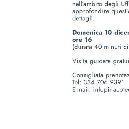
nell’ambito degli Uf
approfondire quest’o
dettagli.
Domenica 10 dic
ore 16
(durata 40 minuti ci
Visita guidata gratu
Consigliata prenota
Tel: 334 706 9391
E-mail:
infopinacot