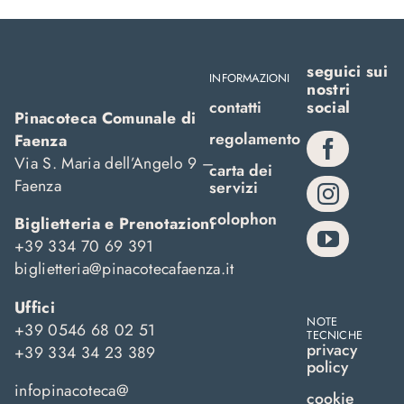
seguici sui
INFORMAZIONI
nostri
contatti
social
Pinacoteca Comunale di
regolamento
Faenza
Via S. Maria dell’Angelo 9 –
carta dei
Faenza
servizi
colophon
Biglietteria e Prenotazioni
+39 334 70 69 391
biglietteria@pinacotecafaenza.it
Uffici
NOTE
+39 0546 68 02 51
TECNICHE
privacy
+39 334 34 23 389
policy
infopinacoteca@
cookie