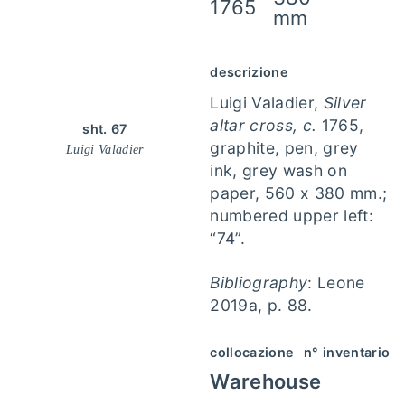
1765
mm
descrizione
Luigi Valadier,
Silver
altar cross, c.
1765,
sht. 67
graphite, pen, grey
Luigi Valadier
ink, grey wash on
paper, 560 x 380 mm.;
numbered upper left:
“74”.
Bibliography
: Leone
2019a, p. 88.
collocazione
n° inventario
Warehouse