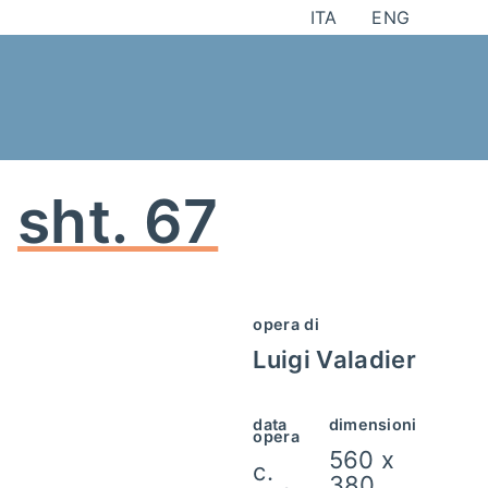
Skip
ITA
ENG
to
content
sht. 67
opera di
Luigi Valadier
data
dimensioni
opera
560 x
c.
380