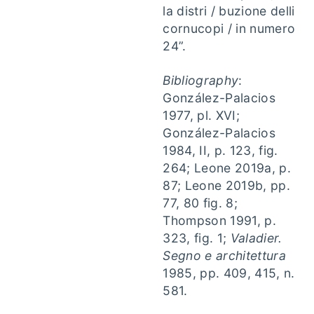
la distri / buzione delli
cornucopi / in numero
24”.
Bibliography
:
González-Palacios
1977, pl. XVI;
González-Palacios
1984, II, p. 123, fig.
264; Leone 2019a, p.
87; Leone 2019b, pp.
77, 80 fig. 8;
Thompson 1991, p.
323, fig. 1;
Valadier.
Segno e architettura
1985, pp. 409, 415, n.
581.