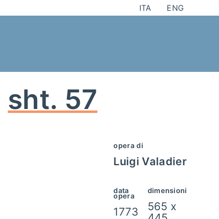
Skip
ITA
ENG
to
content
sht. 57
opera di
Luigi Valadier
data
dimensioni
opera
565 x
1773
445